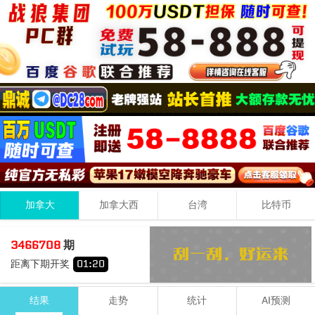
加拿大
加拿大西
台湾
比特币
3
1
1
05
3466708
期
+
+
=
距离下期开奖
01
:
20
小
单
结果
走势
统计
AI预测
期号
时间
号码